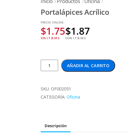
Inicio
Productos
Oficina
Portalápices Acrílico
PRECIO ONLINE:
$
1.75
$
1.87
SIN I.T.B.M.S
CON I.T.B.M.S
Portalápices
AÑADIR AL CARRITO
Acrílico
cantidad
SKU:
OF002051
CATEGORÍA:
Oficina
Descripción