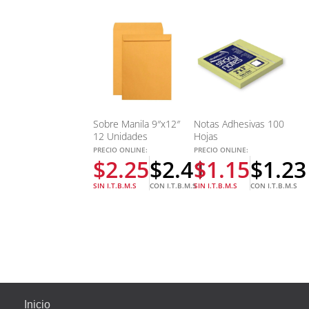
Sobre Manila 9″x12″
Notas Adhesivas 100
12 Unidades
Hojas
PRECIO ONLINE:
PRECIO ONLINE:
$
2.25
$
2.41
$
1.15
$
1.23
SIN I.T.B.M.S
CON I.T.B.M.S
SIN I.T.B.M.S
CON I.T.B.M.S
Inicio