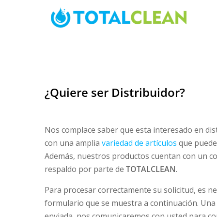
Skip
to
content
¿Quiere ser Distribuidor?
Nos complace saber que esta interesado en dis
con una amplia
variedad de artículos
que pueden
Además, nuestros productos cuentan con un con
respaldo por parte de
TOTALCLEAN
.
Para procesar correctamente su solicitud, es nec
formulario que se muestra a continuación. Una
enviada, nos comunicaremos con usted para con