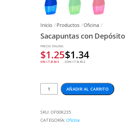
Inicio
Productos
Oficina
Sacapuntas con Depósito
PRECIO ONLINE:
$
1.25
$
1.34
SIN I.T.B.M.S
CON I.T.B.M.S
Sacapuntas
AÑADIR AL CARRITO
con
Depósito
cantidad
SKU:
OF00K235
CATEGORÍA:
Oficina