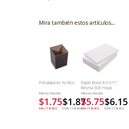
Mira también estos artículos...
Portalápices Acrílico
Papel Bond 8.5″x11″
Resma 500 Hojas
PRECIO ONLINE:
PRECIO ONLINE:
$
1.75
$
1.87
$
5.75
$
6.15
SIN I.T.B.M.S
CON I.T.B.M.S
SIN I.T.B.M.S
CON I.T.B.M.S