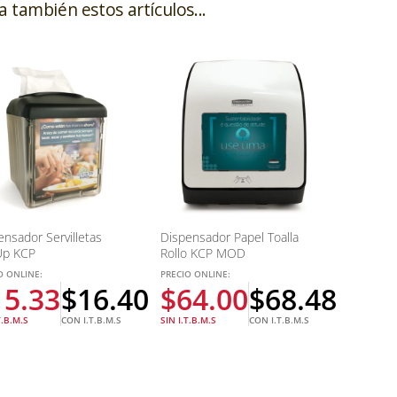
a también estos artículos...
ensador Servilletas
Dispensador Papel Toalla
Up KCP
Rollo KCP MOD
O ONLINE:
PRECIO ONLINE:
15.33
$
16.40
$
64.00
$
68.48
T.B.M.S
CON I.T.B.M.S
SIN I.T.B.M.S
CON I.T.B.M.S