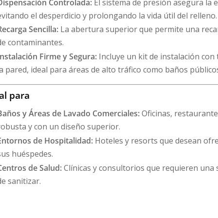
Dispensación Controlada:
El sistema de presión asegura la e
evitando el desperdicio y prolongando la vida útil del relleno.
Recarga Sencilla:
La abertura superior que permite una recar
de contaminantes.
Instalación Firme y Segura:
Incluye un kit de instalación con
la pared, ideal para áreas de alto tráfico como baños públicos
al para
Baños y Áreas de Lavado Comerciales:
Oficinas, restaurante
robusta y con un diseño superior.
Entornos de Hospitalidad:
Hoteles y resorts que desean ofre
sus huéspedes.
Centros de Salud:
Clínicas y consultorios que requieren una s
de sanitizar.