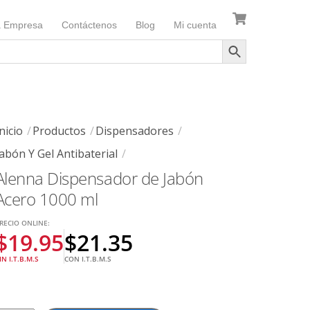
a Empresa
Contáctenos
Blog
Mi cuenta
nicio
Productos
Dispensadores
Jabón Y Gel Antibaterial
Alenna Dispensador de Jabón
Acero 1000 ml
RECIO ONLINE:
$
19.95
$
21.35
IN I.T.B.M.S
CON I.T.B.M.S