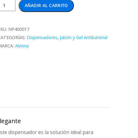
Alenna
AÑADIR AL CARRITO
Dispensador
de
Jabón
SKU:
NP400017
Acero
CATEGORÍAS:
Dispensadores
,
Jabón y Gel Antibaterial
1000
MARCA:
Alenna
ml
antidad
Elegante
te dispensador es la solución ideal para