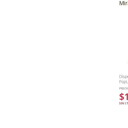
Mir
Disp
Pop
PRECI
$
SIN I.