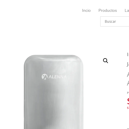
Incio
Productos
L
I
P
S