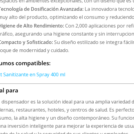
espacios en ambientes excepcionales, con un diseño que es t
Tecnología de Dosificación Avanzada:
La innovadora tecnolo
muy alto del producto, optimizando el consumo y reduciendo 
Higiene de Alto Rendimiento:
Con 2,000 aplicaciones por refi
tráfico, asegurando una higiene constante y sin interrupcion
Compacto y Sofisticado:
Su diseño estilizado se integra fác
toque de modernidad y cuidado.
umos compatibles:
t Sanitizante en Spray 400 ml
al para
 dispensador es la solución ideal para una amplia variedad 
rnas, restaurantes, hoteles, y centros de salud. Es perfecto
umo, la alta higiene y un diseño contemporáneo. Su funcio
na inversión inteligente para mejorar la experiencia de usua
ado de la salud y la seguridad de sus clientes y empleados.