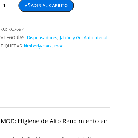
Dispensador
AÑADIR AL CARRITO
anitizante
en
Spray
SKU:
KC7697
KCP
CATEGORÍAS:
Dispensadores
,
Jabón y Gel Antibaterial
MOD
ETIQUETAS:
kimberly-clark
,
mod
antidad
k MOD: Higiene de Alto Rendimiento en