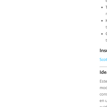
Ins
Scot
Ide
Este
mode
cons
en u
cuid