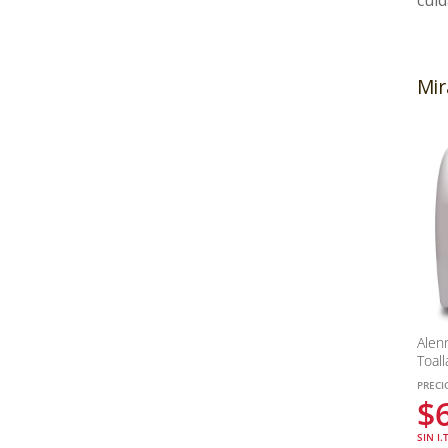
Mir
Alen
Toal
PRECI
$
SIN I.