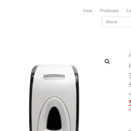
Incio
Productos
L
I
P
S