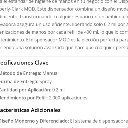
a el estándar de higiene de manos en tu negocio con el Disp
berly-Clark MOD. Este dispensador combina un diseño moder
imiento, transformando cualquier espacio en un ambiente ex
vadora asegura un uso eficiente, liberando solo 0.2 ml por a
enizaciones de manos por cada refill de 400 ml, lo que lo co
enimiento. El dispensador MOD es la elección perfecta par
ciendo una solución avanzada que hace que cualquier perso
ecificaciones Clave
Método de Entrega:
Manual.
Forma de Entrega:
Spray.
Cantidad por Aplicación:
0.2 ml
Rendimiento por Refill:
2,000 aplicaciones.
acterísticas Adicionales
Diseño Moderno y Diferenciado:
El sistema de dispensador