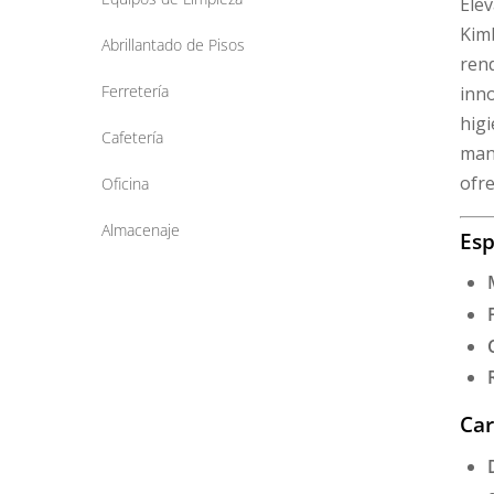
Elev
Kim
Abrillantado de Pisos
rend
Ferretería
inno
higi
Cafetería
mant
ofre
Oficina
Almacenaje
Esp
Car