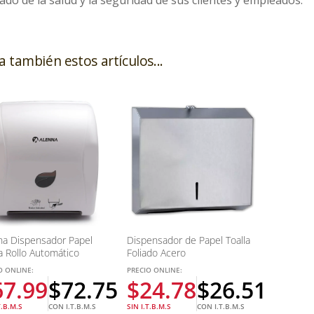
a también estos artículos...
na Dispensador Papel
Dispensador de Papel Toalla
la Rollo Automático
Foliado Acero
O ONLINE:
PRECIO ONLINE:
67.99
$
72.75
$
24.78
$
26.51
T.B.M.S
CON I.T.B.M.S
SIN I.T.B.M.S
CON I.T.B.M.S