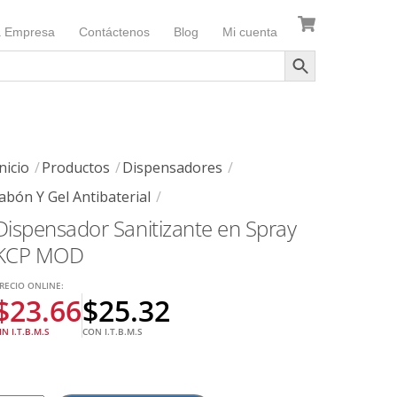
a Empresa
Contáctenos
Blog
Mi cuenta
nicio
Productos
Dispensadores
Jabón Y Gel Antibaterial
Dispensador Sanitizante en Spray
KCP MOD
RECIO ONLINE:
$
23.66
$
25.32
IN I.T.B.M.S
CON I.T.B.M.S