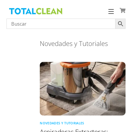
Skip
to
Menu
content
Novedades y Tutoriales
NOVEDADES Y TUTORIALES
Aspiradoras Extractoras: