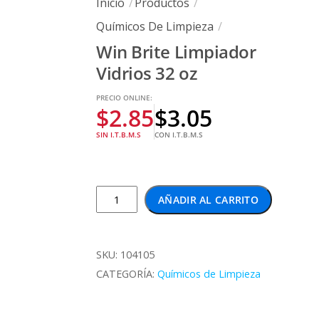
Inicio
Productos
Químicos De Limpieza
Win Brite Limpiador
Vidrios 32 oz
PRECIO ONLINE:
$
2.85
$
3.05
SIN I.T.B.M.S
CON I.T.B.M.S
Win
AÑADIR AL CARRITO
Brite
Limpiador
Vidrios
SKU:
104105
32
CATEGORÍA:
Químicos de Limpieza
oz
cantidad