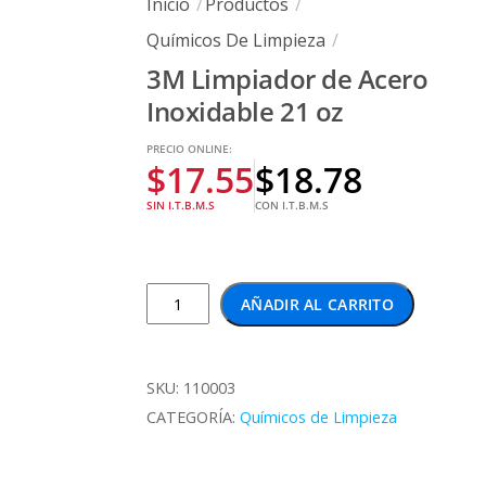
Inicio
Productos
Químicos De Limpieza
3M Limpiador de Acero
Inoxidable 21 oz
PRECIO ONLINE:
$
17.55
$
18.78
SIN I.T.B.M.S
CON I.T.B.M.S
3M
AÑADIR AL CARRITO
Limpiador
de
Acero
SKU:
110003
Inoxidable
CATEGORÍA:
Químicos de Limpieza
21
oz