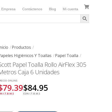
a Empresa
Contáctenos
Blog
Mi cuenta
nicio
Productos
Papeles Higiénicos Y Toallas
Papel Toalla
Scott Papel Toalla Rollo AirFlex 305
Metros Caja 6 Unidades
RECIO ONLINE:
$
79.39
$
84.95
IN I.T.B.M.S
CON I.T.B.M.S