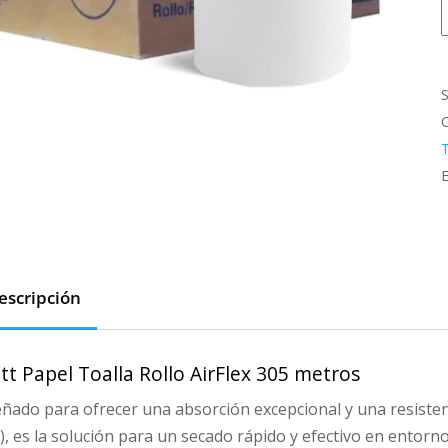
S
T
R
A
T
C
c
escripción
tt Papel Toalla Rollo AirFlex 305 metros
ñado para ofrecer una absorción excepcional y una resistenc
), es la solución para un secado rápido y efectivo en entornos