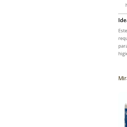
Ide
Este
requ
para
higi
Mir