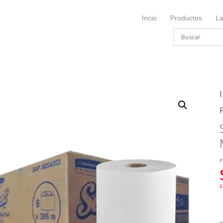
Incio
Productos
L
I
P
S