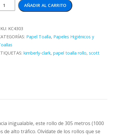
cott
AÑADIR AL CARRITO
Papel
oalla
ollo
SKU:
KC4303
irFlex
CATEGORÍAS:
Papel Toalla
,
Papeles Higiénicos y
305
oallas
Metros
ETIQUETAS:
kimberly-clark
,
papel toalla rollo
,
scott
aja
6
Unidades
antidad
ia inigualable, este rollo de 305 metros (1000
 de alto tráfico. Olvídate de los rollos que se