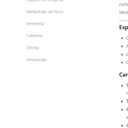
romp
seca
Abrillantado de Pisos
Ferretería
Esp
Cafetería
Oficina
Almacenaje
Car