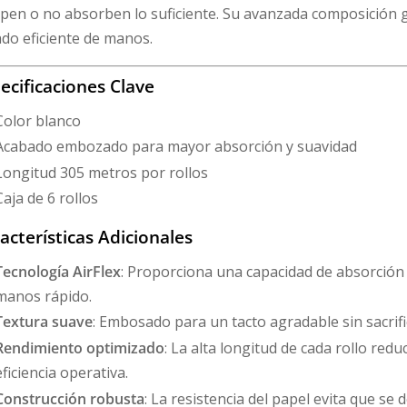
en o no absorben lo suficiente. Su avanzada composición ga
do eficiente de manos.
ecificaciones Clave
Color blanco
Acabado embozado para mayor absorción y suavidad
Longitud 305 metros por rollos
Caja de 6 rollos
acterísticas Adicionales
Tecnología AirFlex
: Proporciona una capacidad de absorción 
manos rápido.
Textura suave
: Embosado para un tacto agradable sin sacrific
Rendimiento optimizado
: La alta longitud de cada rollo red
eficiencia operativa.
Construcción robusta
: La resistencia del papel evita que se