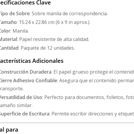
ecificaciones Clave
Tipo de Sobre
: Sobre manila de correspondencia.
Tamaño
: 15.24 x 22.86 cm (6 x 9 in aprox.).
Color
: Manila.
Material
: Papel resistente de alta calidad.
Cantidad
: Paquete de 12 unidades.
acterísticas Adicionales
Construcción Duradera
: El papel grueso protege el conteni
Cierre Adhesivo Confiable
: Asegura que el contenido perma
transporte.
Versatilidad de Uso
: Perfecto para documentos, folletos, foto
tamaño similar.
Superficie de Escritura
: Permite escribir direcciones y etiquet
al para