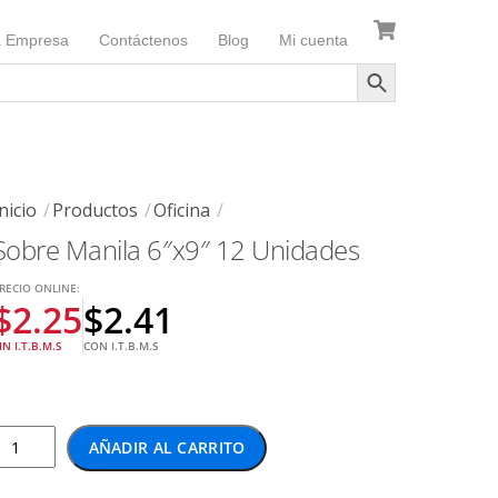
a Empresa
Contáctenos
Blog
Mi cuenta
nicio
Productos
Oficina
Sobre Manila 6″x9″ 12 Unidades
RECIO ONLINE:
$
2.25
$
2.41
IN I.T.B.M.S
CON I.T.B.M.S
Sobre
AÑADIR AL CARRITO
Manila