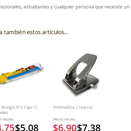
esionales, estudiantes y cualquier persona que necesite u
a también estos artículos...
z Mongol N°2 Caja 12
Perforadora 2 Huecos
ades
O ONLINE:
PRECIO ONLINE:
4.75
$
5.08
$
6.90
$
7.38