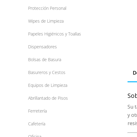
Protección Personal
Wipes de Limpieza
Papeles Higiénicos y Toallas
Dispensadores
Bolsas de Basura
D
Basureros y Cestos
Equipos de Limpieza
Sob
Abrillantado de Pisos
Su t
Ferretería
y ot
resi
Cafetería
Oficina