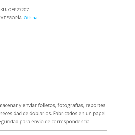
"x9"
12
SKU:
OFP27207
Unidades
CATEGORÍA:
Oficina
antidad
lmacenar y enviar folletos, fotografías, reportes
necesidad de doblarlos. Fabricados en un papel
seguridad para envío de correspondencia.