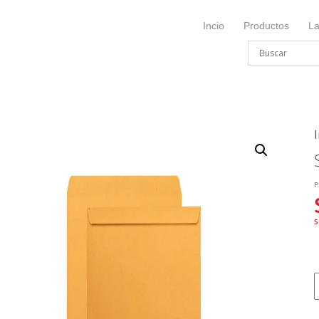
Incio
Productos
L
I
P
S