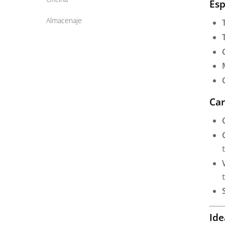
Esp
Almacenaje
Car
Ide