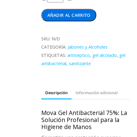
Gel
Antibacterial
AÑADIR AL CARRITO
al
75%
cantidad
SKU:
N/D
CATEGORÍA:
Jabones y Alcoholes
ETIQUETAS:
antiséptico
,
gel alcolado
,
gel
antibacterial
,
sanitizante
Descripción
Información adicional
Mova Gel Antibacterial 75%: La
Solución Profesional para la
Higiene de Manos