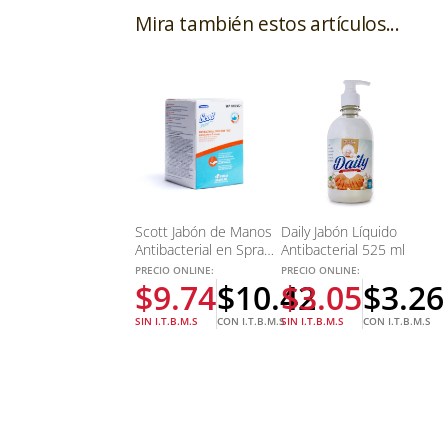
Mira también estos artículos...
Scott Jabón de Manos
Daily Jabón Lí­quido
Antibacterial en Spray
Antibacterial 525 ml
400 ml
PRECIO ONLINE:
PRECIO ONLINE:
$
9.74
$
10.42
$
3.05
$
3.26
SIN I.T.B.M.S
CON I.T.B.M.S
SIN I.T.B.M.S
CON I.T.B.M.S