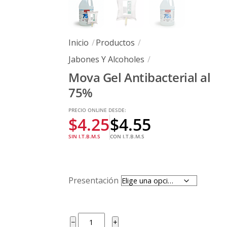
Inicio
Productos
Jabones Y Alcoholes
Mova Gel Antibacterial al
75%
PRECIO ONLINE DESDE:
$
4.25
$
4.55
SIN I.T.B.M.S
CON I.T.B.M.S
Presentación
Mova
−
+