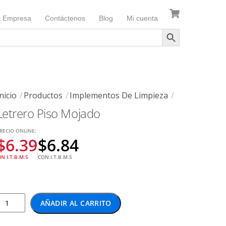
a Empresa
Contáctenos
Blog
Mi cuenta
nicio
Productos
Implementos De Limpieza
Letrero Piso Mojado
RECIO ONLINE:
$
6.39
$
6.84
IN I.T.B.M.S
CON I.T.B.M.S
etrero
AÑADIR AL CARRITO
iso