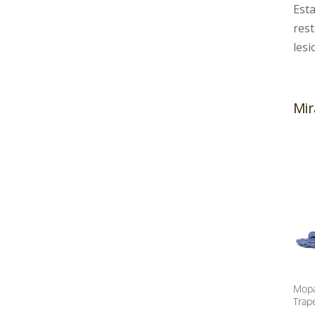
Esta
rest
lesi
Mir
Mopa
Trap