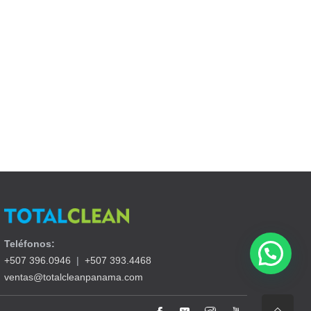
Teléfonos:
+507 396.0946
|
+507 393.4468
ventas@totalcleanpanama.com