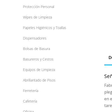
Protección Personal
Wipes de Limpieza
Papeles Higiénicos y Toallas
Dispensadores
Bolsas de Basura
D
Basureros y Cestos
Equipos de Limpieza
Señ
Abrillantado de Pisos
Fabr
Ferretería
ple
en e
Cafetería
tare
Oficina