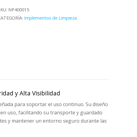
Mojado
antidad
SKU:
NP400015
CATEGORÍA:
Implementos de Limpieza
dad y Alta Visibilidad
iseñada para soportar el uso continuo. Su diseño
n uso, facilitando su transporte y guardado
entes y mantener un entorno seguro durante las