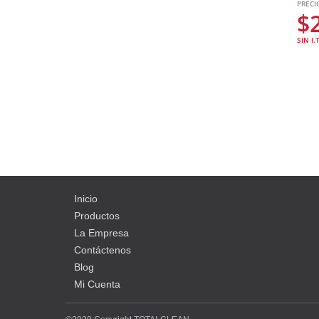
PRECI
$
SIN I.
Inicio
Productos
La Empresa
Contáctenos
Blog
Mi Cuenta