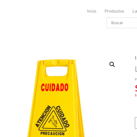
Incio
Productos
L
I
P
S
L
P