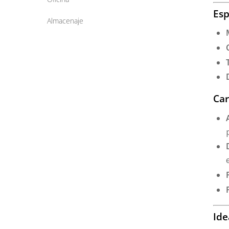
Esp
Almacenaje
Car
Ide