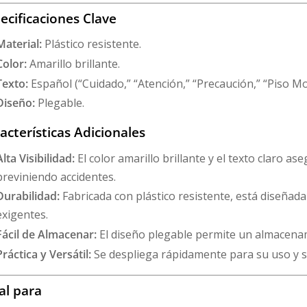
ecificaciones Clave
Material:
Plástico resistente.
Color:
Amarillo brillante.
Texto:
Español (“Cuidado,” “Atención,” “Precaución,” “Piso Mo
Diseño:
Plegable.
acterísticas Adicionales
Alta Visibilidad:
El color amarillo brillante y el texto claro as
previniendo accidentes.
Durabilidad:
Fabricada con plástico resistente, está diseñad
exigentes.
Fácil de Almacenar:
El diseño plegable permite un almacena
Práctica y Versátil:
Se despliega rápidamente para su uso y se
al para