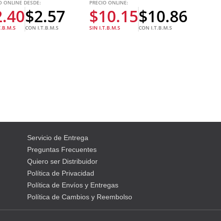
O ONLINE DESDE:
PRECIO ONLINE:
2.40
$
2.57
$
10.15
$
10.86
T.B.M.S
CON I.T.B.M.S
SIN I.T.B.M.S
CON I.T.B.M.S
Servicio de Entrega
Preguntas Frecuentes
Quiero ser Distribuidor
Política de Privacidad
Política de Envíos y Entregas
Política de Cambios y Reembolso