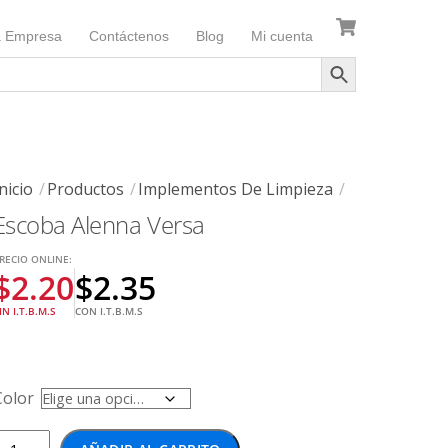
a Empresa
Contáctenos
Blog
Mi cuenta
nicio
Productos
Implementos De Limpieza
Escoba Alenna Versa
RECIO ONLINE:
$
2.20
$
2.35
IN I.T.B.M.S
CON I.T.B.M.S
Color
Escoba