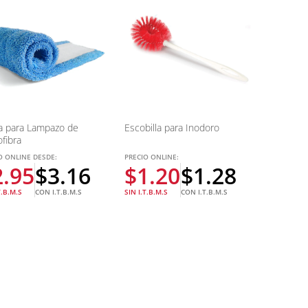
 para Lampazo de
Escobilla para Inodoro
fibra
O ONLINE DESDE:
PRECIO ONLINE:
2.95
$
3.16
$
1.20
$
1.28
T.B.M.S
CON I.T.B.M.S
SIN I.T.B.M.S
CON I.T.B.M.S