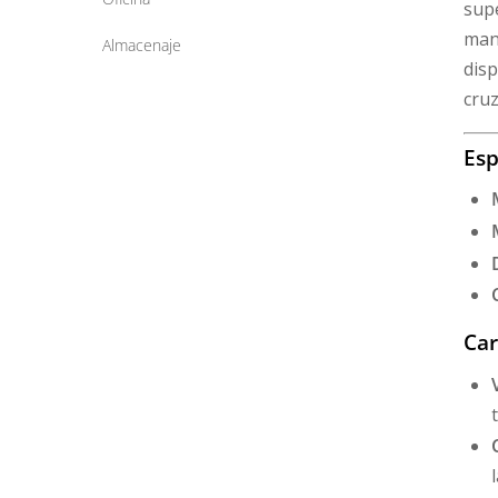
supe
man
Almacenaje
disp
cruz
Esp
Car