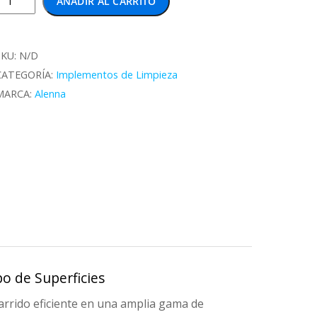
AÑADIR AL CARRITO
Alenna
Versa
antidad
SKU:
N/D
CATEGORÍA:
Implementos de Limpieza
MARCA:
Alenna
po de Superficies
arrido eficiente en una amplia gama de