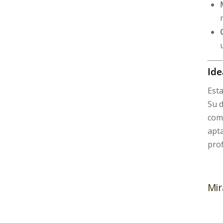
Ide
Esta
Su d
come
apta
prof
Mir