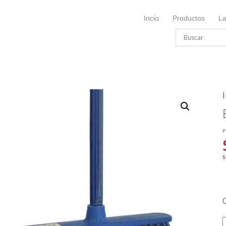
Incio
Productos
L
I
P
S