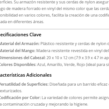
rficies. Su armazón resistente y sus cerdas de nylon asegu
go de madera forrado en vinyl del mismo color que las cerd
onibilidad en varios colores, facilita la creación de una codi
ada en diferentes áreas.
ecificaciones Clave
Material del Armazón:
Plástico resistente y cerdas de nylon 
Material del Mango:
Madera resistente revestida en vinyl del
Dimensiones del Cabezal:
20 x 10 x 12 cm (7.9 x 3.9 x 4.7 in ap
Colores Disponibles:
Azul, Amarillo, Verde, Rojo (ideal para s
acterísticas Adicionales
Versatilidad de Superficies:
Diseñada para un barrido eficaz 
texturizados.
Codificación por Color:
La variedad de colores permite asign
la contaminación cruzada y mejorando la higiene.