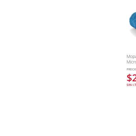
Mopa
Micro
PRECI
$
SIN I.