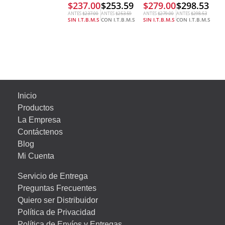
$
237.00
$
253.59
$
279.00
$
298.53
ANTES
$
237.00
ANTES
$
253.59
ANTES
$
279.00
ANTES
$
298.53
SIN I.T.B.M.S
CON I.T.B.M.S
SIN I.T.B.M.S
CON I.T.B.M.S
Inicio
Productos
La Empresa
Contáctenos
Blog
Mi Cuenta
Servicio de Entrega
Preguntas Frecuentes
Quiero ser Distribuidor
Política de Privacidad
Política de Envíos y Entregas