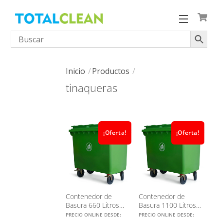
Skip
to
Menu
content
Inicio
Productos
tinaqueras
¡Oferta!
¡Oferta!
Contenedor de
Contenedor de
Basura 660 Litros
Basura 1100 Litros
(Varios Colores)
(Varios Colores)
PRECIO ONLINE DESDE:
PRECIO ONLINE DESDE: