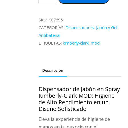
Jabón
en
Spray
SKU:
KC7695
KCP
CATEGORÍAS:
Dispensadores
,
Jabón y Gel
MOD
Antibaterial
cantidad
ETIQUETAS:
kimberly-clark
,
mod
Descripción
Dispensador de Jabón en Spray
Kimberly-Clark MOD: Higiene
de Alto Rendimiento en un
Diseño Sofisticado
Eleva la experiencia de higiene de
manos en tu negocio con el