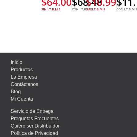
$
64.00
$
68.48
$
10.99
$
11.
SIN I.T.B.M.S
CON I.T.B.M.S
SIN I.T.B.M.S
CON I.T.B.M.
Inicio
Productos
La Empresa
Contáctenos
Blog
Mi Cuenta
Servicio de Entrega
Preguntas Frecuentes
Quiero ser Distribuidor
Política de Privacidad