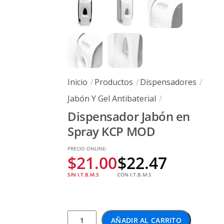
Inicio
Productos
Dispensadores
Jabón Y Gel Antibaterial
Dispensador Jabón en
Spray KCP MOD
PRECIO ONLINE:
$
21.00
$
22.47
SIN I.T.B.M.S
CON I.T.B.M.S
Dispensador
AÑADIR AL CARRITO