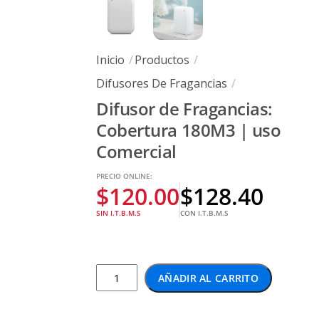
Inicio
Productos
Difusores De Fragancias
Difusor de Fragancias:
Cobertura 180M3 | uso
Comercial
PRECIO ONLINE:
$
120.00
$
128.40
SIN I.T.B.M.S
CON I.T.B.M.S
Difusor
AÑADIR AL CARRITO
de
Fragancias: