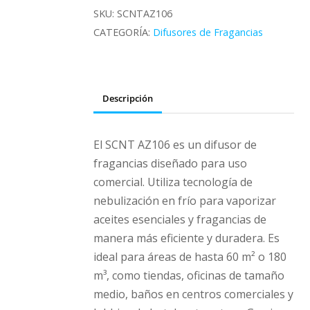
Cobertura
SKU:
SCNTAZ106
180M3
CATEGORÍA:
Difusores de Fragancias
|
uso
Comercial
Descripción
cantidad
El SCNT AZ106 es un difusor de
fragancias diseñado para uso
comercial. Utiliza tecnología de
nebulización en frío para vaporizar
aceites esenciales y fragancias de
manera más eficiente y duradera. Es
ideal para áreas de hasta 60 m² o 180
m³, como tiendas, oficinas de tamaño
medio, baños en centros comerciales y