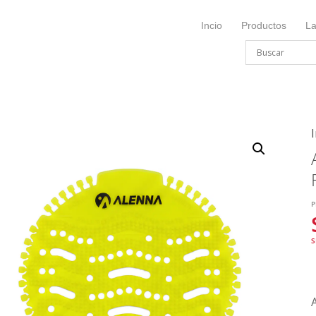
Incio
Productos
L
I
P
S