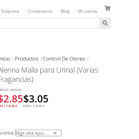
a Empresa
Contáctenos
Blog
Mi cuenta
nicio
Productos
Control De Olores
Alenna Malla para Urinal (Varias
Fragancias)
RECIO ONLINE:
$
2.85
$
3.05
IN I.T.B.M.S
CON I.T.B.M.S
Aroma