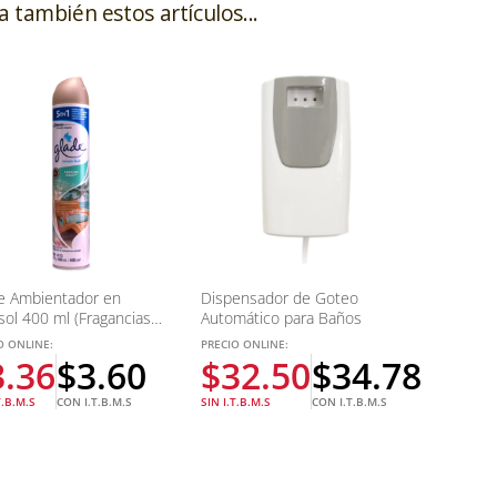
a también estos artículos...
e Ambientador en
Dispensador de Goteo
sol 400 ml (Fragancias
Automático para Baños
das)
O ONLINE:
PRECIO ONLINE:
3.36
$
3.60
$
32.50
$
34.78
T.B.M.S
CON I.T.B.M.S
SIN I.T.B.M.S
CON I.T.B.M.S