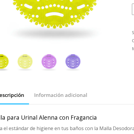
M
U
(
F
c
escripción
Información adicional
la para Urinal Alenna con Fragancia
a el estándar de higiene en tus baños con la Malla Desodora