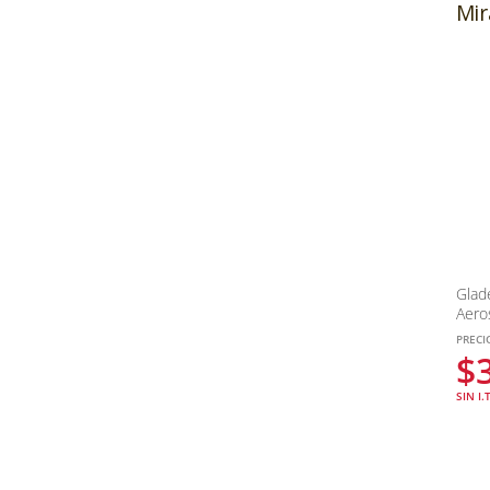
Mir
Glad
Aero
Varia
PRECI
$
SIN I.