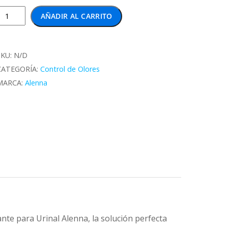
Alenna
AÑADIR AL CARRITO
alla
para
rinal
SKU:
N/D
Varias
CATEGORÍA:
Control de Olores
ragancias)
MARCA:
Alenna
antidad
nte para Urinal Alenna, la solución perfecta