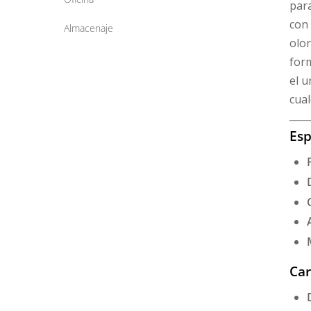
para
con 
Almacenaje
olor
form
el u
cual
Esp
Car