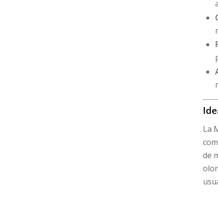
Ide
La M
come
de m
olor
usua