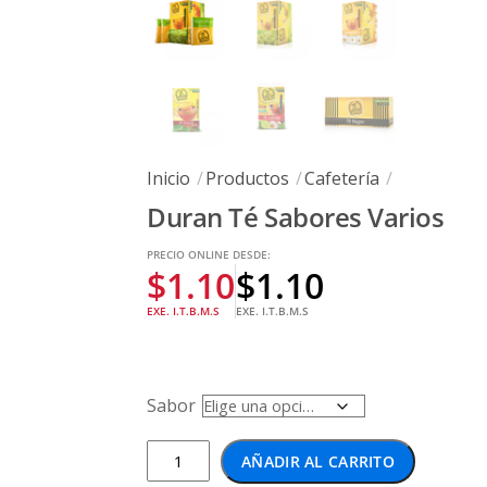
Inicio
Productos
Cafetería
Duran Té Sabores Varios
PRECIO ONLINE DESDE:
$
1.10
$
1.10
EXE. I.T.B.M.S
EXE. I.T.B.M.S
Sabor
Duran
AÑADIR AL CARRITO
Té