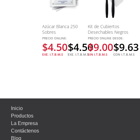
Azúcar Blanca 250
Kit de Cubiertos
Sobres
Desechables Negros
PRECIO ONLINE:
PRECIO ONLINE DESDE:
$
4.50
$
4.50
$
9.00
$
9.63
EXE. I.T.B.M.S
EXE. I.T.B.M.S
SIN I.T.B.M.S
CON I.T.B.M.S
Inicio
Productos
La Empresa
Contáctenos
Blog