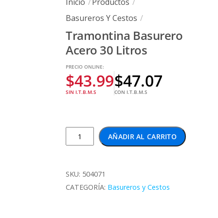
Inicio
Productos
Basureros Y Cestos
Tramontina Basurero
Acero 30 Litros
PRECIO ONLINE:
$
43.99
$
47.07
SIN I.T.B.M.S
CON I.T.B.M.S
Tramontina
AÑADIR AL CARRITO
Basurero
Acero
30
SKU:
504071
Litros
CATEGORÍA:
Basureros y Cestos
cantidad