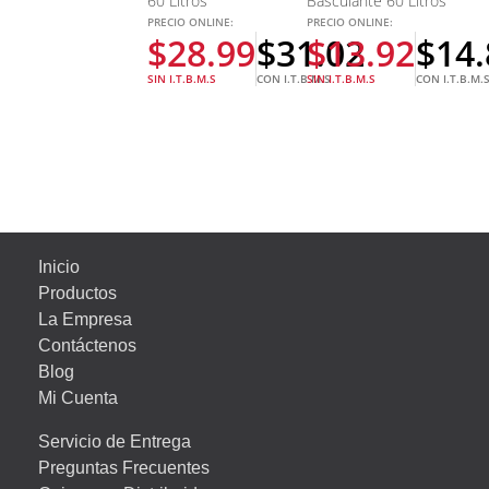
60 Litros
Basculante 60 Litros
PRECIO ONLINE:
PRECIO ONLINE:
$
28.99
$
31.02
$
13.92
$
14.
SIN I.T.B.M.S
CON I.T.B.M.S
SIN I.T.B.M.S
CON I.T.B.M.
Inicio
Productos
La Empresa
Contáctenos
Blog
Mi Cuenta
Servicio de Entrega
Preguntas Frecuentes