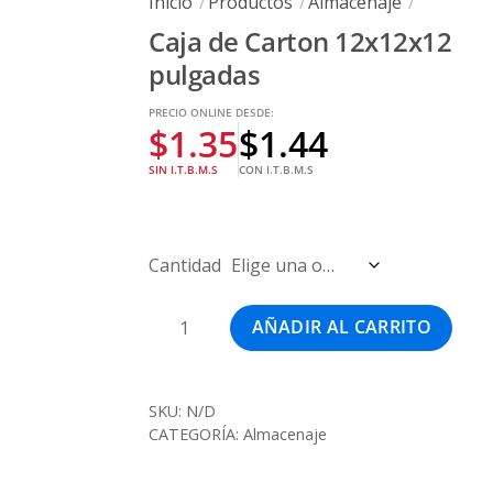
Inicio
Productos
Almacenaje
Caja de Carton 12x12x12
pulgadas
PRECIO ONLINE DESDE:
$
1.35
$
1.44
SIN I.T.B.M.S
CON I.T.B.M.S
Cantidad
Caja
AÑADIR AL CARRITO
de
Carton
12x12x12
SKU:
N/D
pulgadas
CATEGORÍA:
Almacenaje
cantidad