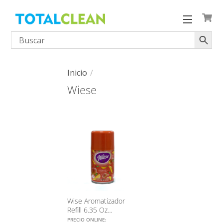
Skip
to
Menu
content
Inicio
Wiese
Wise Aromatizador
Refill 6.35 Oz
(Fragancias Variadas)
PRECIO ONLINE: